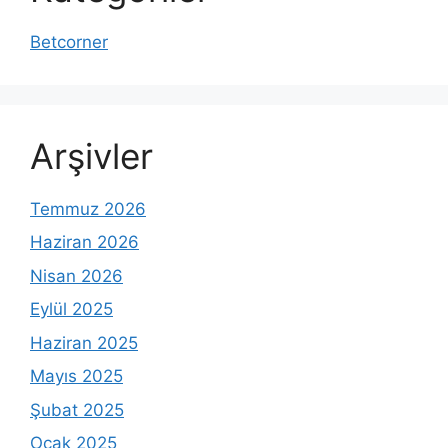
Betcorner
Arşivler
Temmuz 2026
Haziran 2026
Nisan 2026
Eylül 2025
Haziran 2025
Mayıs 2025
Şubat 2025
Ocak 2025