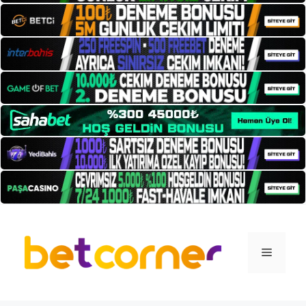
İçeriğe
atla
Menü