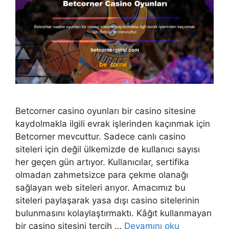
Betcorner casino oyunları bir casino sitesine
kaydolmakla ilgili evrak işlerinden kaçınmak için
Betcorner mevcuttur. Sadece canlı casino
siteleri için değil ülkemizde de kullanıcı sayısı
her geçen gün artıyor. Kullanıcılar, sertifika
olmadan zahmetsizce para çekme olanağı
sağlayan web siteleri arıyor. Amacımız bu
siteleri paylaşarak yasa dışı casino sitelerinin
bulunmasını kolaylaştırmaktı. Kâğıt kullanmayan
bir casino sitesini tercih …
Devamını oku