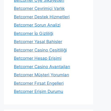
Betcorner Üye Şikayetleri
Betcorner Çevrimiçi Varlık
Betcorner Destek Hizmetleri
Betcorner Sorun Analizi
Betcorner İp Gizliliği
Betcorner Yasal Bahisler
Betcorner Casino Çeşitliliği
Betcorner Hesap Erişimi
Betcorner Casino Avantajları
Betcorner Müşteri Yorumları
Betcorner Fırsat Engelleri
Betcorner Erişim Durumu