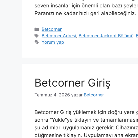
seven insanlar için önemli olan bazı şeyler
Paranızı ne kadar hızlı geri alabileceğiniz
Kategoriler
Betcorner
Etiketler
Betcorner Adresi
,
Betcorner Jackpot Bölümü
,
Yorum yap
Betcorner Giriş
Temmuz 4, 2026
yazar
Betcorner
Betcorner Giriş yüklemek için doğru yere 
sonra “Yükle”ye tıklayın ve tamamlanması
şu adımları uygulamanız gerekir: Cihazını
düğmesine tıklayın. Uygulamayı ana ekranı