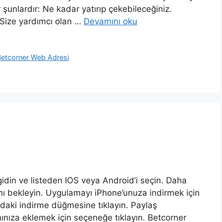
 şunlardır: Ne kadar yatırıp çekebileceğiniz.
. Size yardımcı olan …
Devamını oku
Betcorner Web Adresi
gidin ve listeden IOS veya Android’i seçin. Daha
nı bekleyin. Uygulamayı iPhone’unuza indirmek için
zdaki indirme düğmesine tıklayın. Paylaş
nıza eklemek için seçeneğe tıklayın. Betcorner