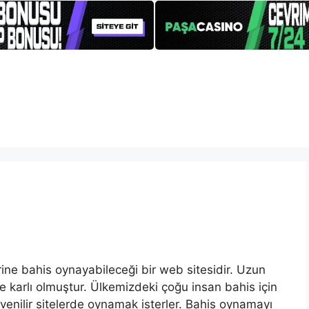
erine bahis oynayabileceği bir web sitesidir. Uzun
 karlı olmuştur. Ülkemizdeki çoğu insan bahis için
üvenilir sitelerde oynamak isterler. Bahis oynamayı