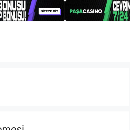
emesi