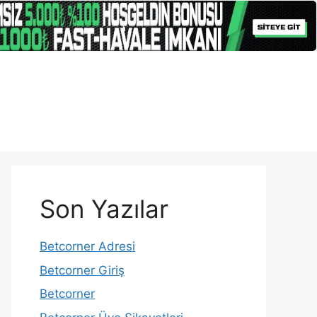
Son Yazılar
Betcorner Adresi
Betcorner Giriş
Betcorner