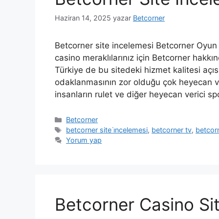
Haziran 14, 2025
yazar
Betcorner
Betcorner site incelemesi Betcorner Oyun 
casino meraklılarınız için Betcorner hakkı
Türkiye de bu sitedeki hizmet kalitesi açı
odaklanmasının zor olduğu çok heyecan ver
insanların rulet ve diğer heyecan verici s
Kategoriler
Betcorner
Etiketler
betcorner site i̇ncelemesi
,
betcorner tv
,
betcorn
Yorum yap
Betcorner Casino Sit