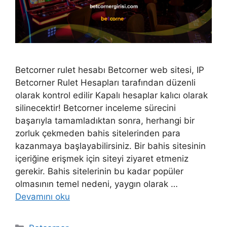
Betcorner rulet hesabı Betcorner web sitesi, IP
Betcorner Rulet Hesapları tarafından düzenli
olarak kontrol edilir Kapalı hesaplar kalıcı olarak
silinecektir! Betcorner inceleme sürecini
başarıyla tamamladıktan sonra, herhangi bir
zorluk çekmeden bahis sitelerinden para
kazanmaya başlayabilirsiniz. Bir bahis sitesinin
içeriğine erişmek için siteyi ziyaret etmeniz
gerekir. Bahis sitelerinin bu kadar popüler
olmasının temel nedeni, yaygın olarak …
Devamını oku
Kategoriler