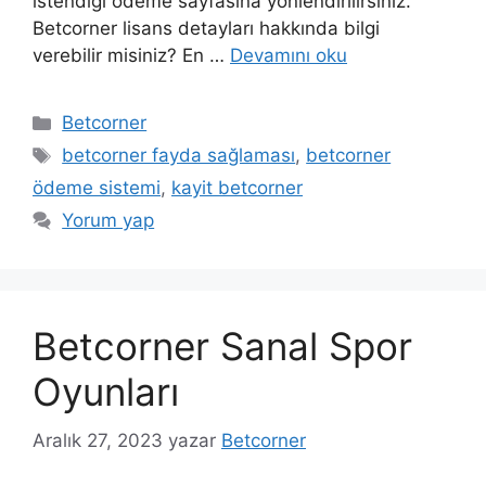
istendiği ödeme sayfasına yönlendirilirsiniz.
Betcorner lisans detayları hakkında bilgi
verebilir misiniz? En …
Devamını oku
Kategoriler
Betcorner
Etiketler
betcorner fayda sağlaması
,
betcorner
ödeme sistemi
,
kayit betcorner
Yorum yap
Betcorner Sanal Spor
Oyunları
Aralık 27, 2023
yazar
Betcorner