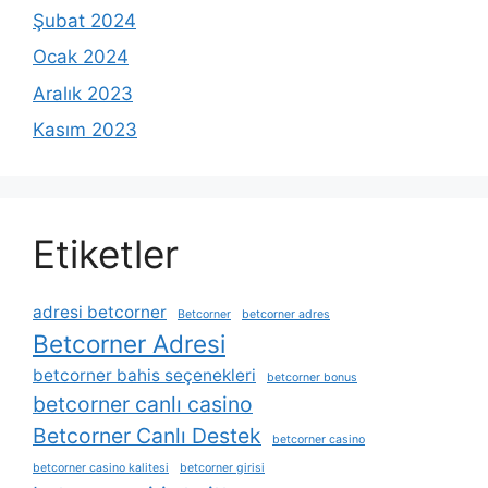
Şubat 2024
Ocak 2024
Aralık 2023
Kasım 2023
Etiketler
adresi betcorner
Betcorner
betcorner adres
Betcorner Adresi
betcorner bahis seçenekleri
betcorner bonus
betcorner canlı casino
Betcorner Canlı Destek
betcorner casino
betcorner casino kalitesi
betcorner girisi