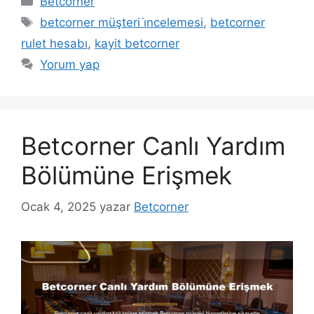
Betcorner
Etiketler
betcorner müşteri i̇ncelemesi
,
betcorner
rulet hesabı
,
kayit betcorner
Yorum yap
Betcorner Canlı Yardım
Bölümüne Erişmek
Ocak 4, 2025
yazar
Betcorner