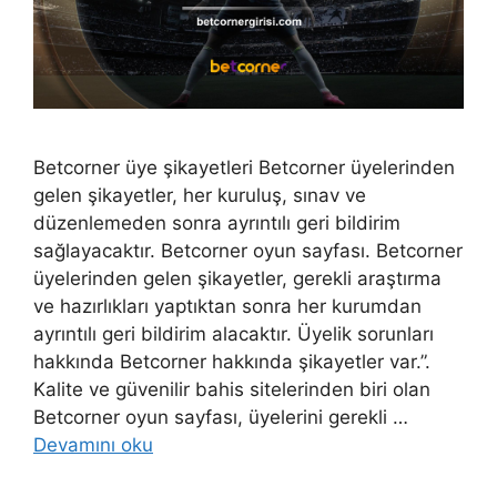
Betcorner üye şikayetleri Betcorner üyelerinden
gelen şikayetler, her kuruluş, sınav ve
düzenlemeden sonra ayrıntılı geri bildirim
sağlayacaktır. Betcorner oyun sayfası. Betcorner
üyelerinden gelen şikayetler, gerekli araştırma
ve hazırlıkları yaptıktan sonra her kurumdan
ayrıntılı geri bildirim alacaktır. Üyelik sorunları
hakkında Betcorner hakkında şikayetler var.”.
Kalite ve güvenilir bahis sitelerinden biri olan
Betcorner oyun sayfası, üyelerini gerekli …
Devamını oku