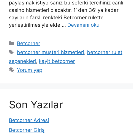
paylaşmak istiyorsanız bu seferki tercihiniz canlı
casino hizmetleri olacaktır. 1’ den 36’ ya kadar
sayıların farklı renkteki Betcorner rulette
yerleştirilmesiyle elde …
Devamını oku
Kategoriler
Betcorner
Etiketler
betcorner müşteri hizmetleri
,
betcorner rulet
seçenekleri
,
kayit betcorner
Yorum yap
Son Yazılar
Betcorner Adresi
Betcorner Giriş