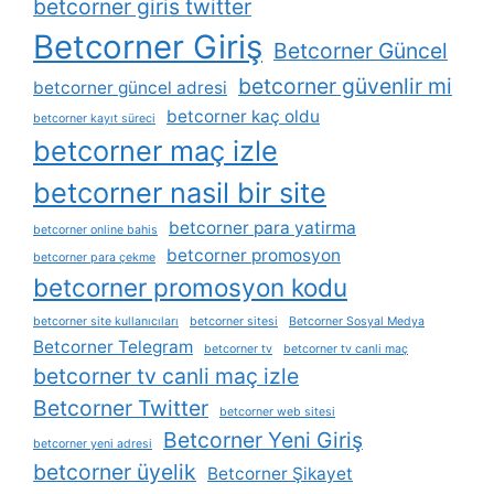
betcorner giris twitter
Betcorner Giriş
Betcorner Güncel
betcorner güvenlir mi
betcorner güncel adresi
betcorner kaç oldu
betcorner kayıt süreci
betcorner maç izle
betcorner nasil bir site
betcorner para yatirma
betcorner online bahis
betcorner promosyon
betcorner para çekme
betcorner promosyon kodu
betcorner site kullanıcıları
betcorner sitesi
Betcorner Sosyal Medya
Betcorner Telegram
betcorner tv
betcorner tv canli maç
betcorner tv canli maç izle
Betcorner Twitter
betcorner web sitesi
Betcorner Yeni Giriş
betcorner yeni adresi
betcorner üyelik
Betcorner Şikayet