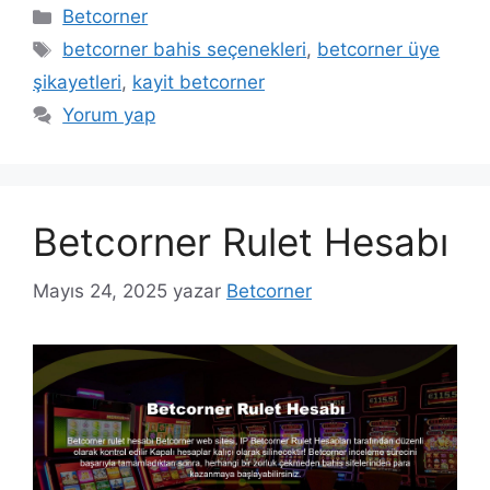
Kategoriler
Betcorner
Etiketler
betcorner bahis seçenekleri
,
betcorner üye
şikayetleri
,
kayit betcorner
Yorum yap
Betcorner Rulet Hesabı
Mayıs 24, 2025
yazar
Betcorner