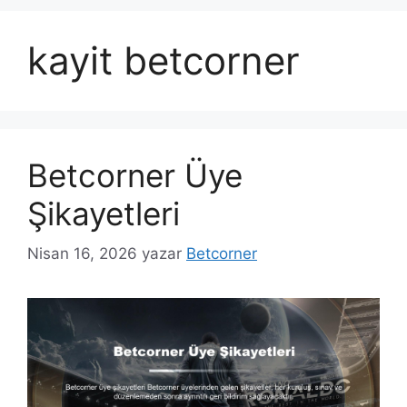
kayit betcorner
Betcorner Üye
Şikayetleri
Nisan 16, 2026
yazar
Betcorner