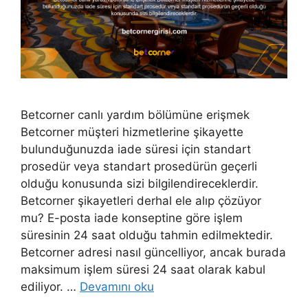
Betcorner canlı yardım bölümüne erişmek
Betcorner müşteri hizmetlerine şikayette
bulunduğunuzda iade süresi için standart
prosedür veya standart prosedürün geçerli
olduğu konusunda sizi bilgilendireceklerdir.
Betcorner şikayetleri derhal ele alıp çözüyor
mu? E-posta iade konseptine göre işlem
süresinin 24 saat olduğu tahmin edilmektedir.
Betcorner adresi nasıl güncelliyor, ancak burada
maksimum işlem süresi 24 saat olarak kabul
ediliyor. …
Devamını oku