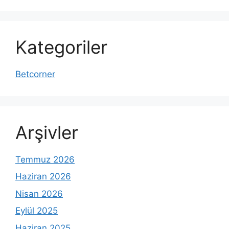
Kategoriler
Betcorner
Arşivler
Temmuz 2026
Haziran 2026
Nisan 2026
Eylül 2025
Haziran 2025