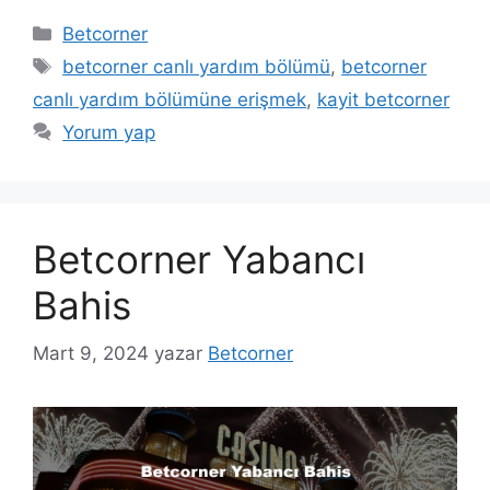
Kategoriler
Betcorner
Etiketler
betcorner canlı yardım bölümü
,
betcorner
canlı yardım bölümüne erişmek
,
kayit betcorner
Yorum yap
Betcorner Yabancı
Bahis
Mart 9, 2024
yazar
Betcorner