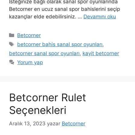
İsteğinize bağlı olarak sanal spor oyunlarında
Betcorner en ucuz sanal spor bahislerini seçip
kazançlar elde edebilirsiniz. …
Devamını oku
Kategoriler
Betcorner
Etiketler
betcorner bahis sanal spor oyunları
,
betcorner sanal spor oyunları
,
kayit betcorner
Yorum yap
Betcorner Rulet
Seçenekleri
Aralık 13, 2023
yazar
Betcorner