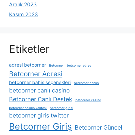
Aralık 2023
Kasım 2023
Etiketler
adresi betcorner
Betcorner
betcorner adres
Betcorner Adresi
betcorner bahis seçenekleri
betcorner bonus
betcorner canlı casino
Betcorner Canlı Destek
betcorner casino
betcorner casino kalitesi
betcorner girisi
betcorner giris twitter
Betcorner Giriş
Betcorner Güncel