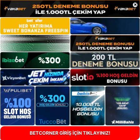
×
BETCORNER GİRİŞ İÇİN TIKLAYINIZ!