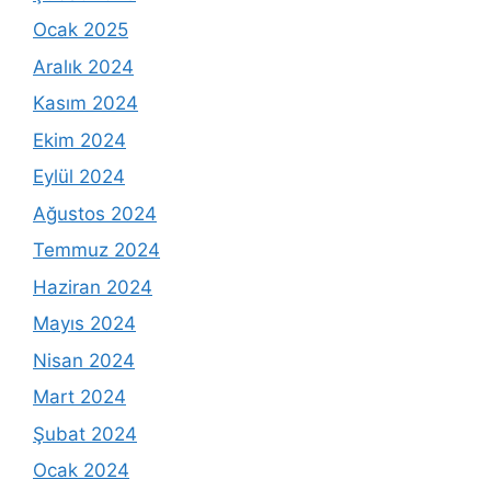
Ocak 2025
Aralık 2024
Kasım 2024
Ekim 2024
Eylül 2024
Ağustos 2024
Temmuz 2024
Haziran 2024
Mayıs 2024
Nisan 2024
Mart 2024
Şubat 2024
Ocak 2024