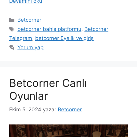
Devamını oku
Kategoriler
Betcorner
Etiketler
betcorner bahis platformu
,
Betcorner
Telegram
,
betcorner üyelik ve giriş
Yorum yap
Betcorner Canlı
Oyunlar
Ekim 5, 2024
yazar
Betcorner