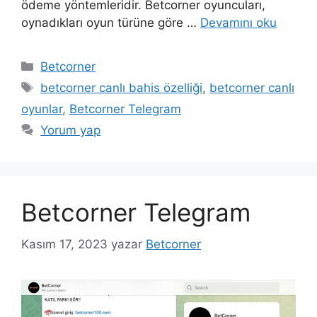
ödeme yöntemleridir. Betcorner oyuncuları,
oynadıkları oyun türüne göre …
Devamını oku
Kategoriler
Betcorner
Etiketler
betcorner canlı bahis özelliği
,
betcorner canlı
oyunlar
,
Betcorner Telegram
Yorum yap
Betcorner Telegram
Kasım 17, 2023
yazar
Betcorner