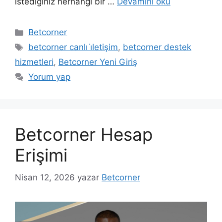
istediğiniz herhangi bir …
Devamını oku
Kategoriler
Betcorner
Etiketler
betcorner canlı i̇letişim
,
betcorner destek
hizmetleri
,
Betcorner Yeni Giriş
Yorum yap
Betcorner Hesap
Erişimi
Nisan 12, 2026
yazar
Betcorner