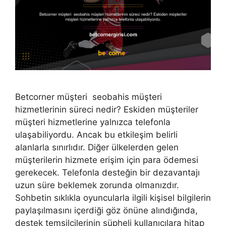
Betcorner müşteri seobahis müşteri
hizmetlerinin süreci nedir? Eskiden müşteriler
müşteri hizmetlerine yalnızca telefonla
ulaşabiliyordu. Ancak bu etkileşim belirli
alanlarla sınırlıdır. Diğer ülkelerden gelen
müşterilerin hizmete erişim için para ödemesi
gerekecek. Telefonla desteğin bir dezavantajı
uzun süre beklemek zorunda olmanızdır.
Sohbetin sıklıkla oyuncularla ilgili kişisel bilgilerin
paylaşılmasını içerdiği göz önüne alındığında,
destek temsilcilerinin şüpheli kullanıcılara hitap