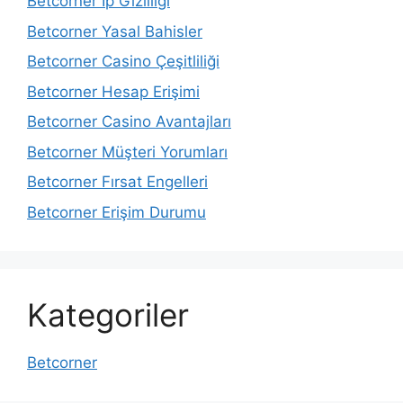
Betcorner İp Gizliliği
Betcorner Yasal Bahisler
Betcorner Casino Çeşitliliği
Betcorner Hesap Erişimi
Betcorner Casino Avantajları
Betcorner Müşteri Yorumları
Betcorner Fırsat Engelleri
Betcorner Erişim Durumu
Kategoriler
Betcorner