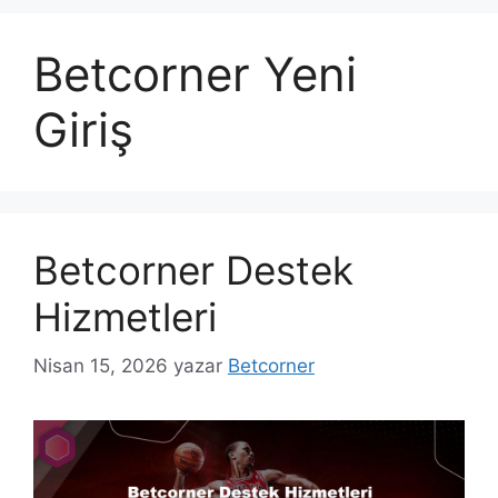
Betcorner Yeni
Giriş
Betcorner Destek
Hizmetleri
Nisan 15, 2026
yazar
Betcorner