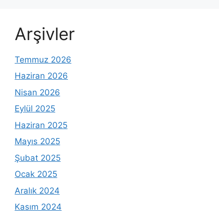
Arşivler
Temmuz 2026
Haziran 2026
Nisan 2026
Eylül 2025
Haziran 2025
Mayıs 2025
Şubat 2025
Ocak 2025
Aralık 2024
Kasım 2024