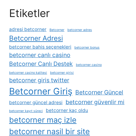
Etiketler
adresi betcorner
Betcorner
betcorner adres
Betcorner Adresi
betcorner bahis seçenekleri
betcorner bonus
betcorner canlı casino
Betcorner Canlı Destek
betcorner casino
betcorner casino kalitesi
betcorner girisi
betcorner giris twitter
Betcorner Giriş
Betcorner Güncel
betcorner güvenlir mi
betcorner güncel adresi
betcorner kaç oldu
betcorner kayıt süreci
betcorner maç izle
betcorner nasil bir site