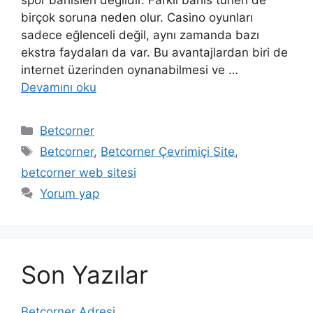
spor bahisleri değildir. Farklı bahis türleri de
birçok soruna neden olur. Casino oyunları
sadece eğlenceli değil, aynı zamanda bazı
ekstra faydaları da var. Bu avantajlardan biri de
internet üzerinden oynanabilmesi ve …
Devamını oku
Kategoriler
Betcorner
Etiketler
Betcorner
,
Betcorner Çevrimiçi Site
,
betcorner web sitesi
Yorum yap
Son Yazılar
Betcorner Adresi