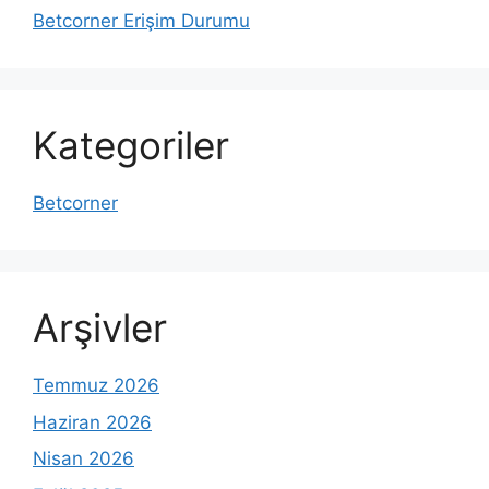
Betcorner Erişim Durumu
Kategoriler
Betcorner
Arşivler
Temmuz 2026
Haziran 2026
Nisan 2026