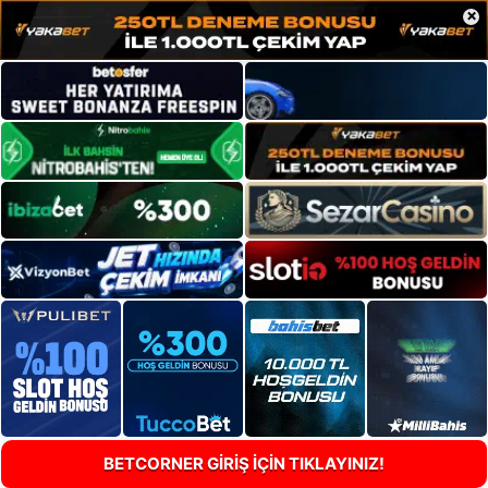
×
BETCORNER GİRİŞ İÇİN TIKLAYINIZ!