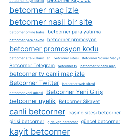
betcorner kaç oldu
betcorner kayıt süreci
betcorner maç izle
betcorner nasil bir site
betcorner para yatirma
betcorner online bahis
betcorner promosyon
betcorner para çekme
betcorner promosyon kodu
betcorner site kullanıcıları
betcorner sitesi
Betcorner Sosyal Medya
Betcorner Telegram
betcorner tv
betcorner tv canli maç
betcorner tv canli maç izle
Betcorner Twitter
betcorner web sitesi
Betcorner Yeni Giriş
betcorner yeni adresi
betcorner üyelik
Betcorner Şikayet
canli betcorner
casino sitesi betcorner
girisi betcorner
güncel betcorner
giris yap betcorner
kayit betcorner