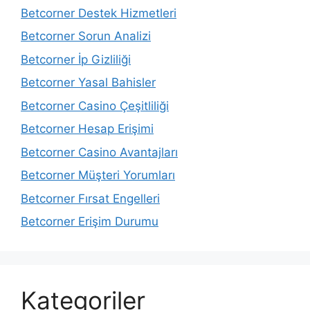
Betcorner Destek Hizmetleri
Betcorner Sorun Analizi
Betcorner İp Gizliliği
Betcorner Yasal Bahisler
Betcorner Casino Çeşitliliği
Betcorner Hesap Erişimi
Betcorner Casino Avantajları
Betcorner Müşteri Yorumları
Betcorner Fırsat Engelleri
Betcorner Erişim Durumu
Kategoriler