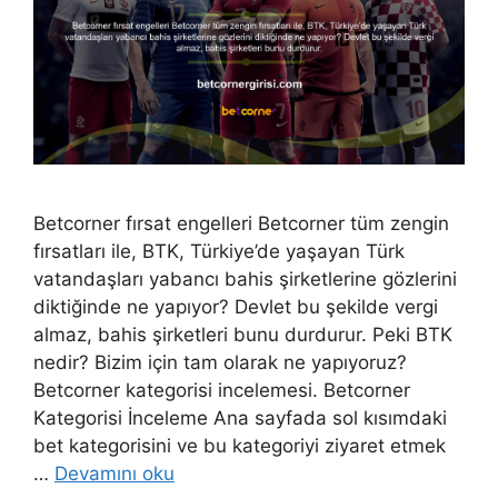
Betcorner fırsat engelleri Betcorner tüm zengin
fırsatları ile, BTK, Türkiye’de yaşayan Türk
vatandaşları yabancı bahis şirketlerine gözlerini
diktiğinde ne yapıyor? Devlet bu şekilde vergi
almaz, bahis şirketleri bunu durdurur. Peki BTK
nedir? Bizim için tam olarak ne yapıyoruz?
Betcorner kategorisi incelemesi. Betcorner
Kategorisi İnceleme Ana sayfada sol kısımdaki
bet kategorisini ve bu kategoriyi ziyaret etmek
…
Devamını oku