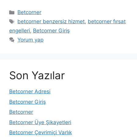
Kategoriler
Betcorner
Etiketler
betcorner benzersiz hizmet
,
betcorner fırsat
engelleri
,
Betcorner Giriş
Yorum yap
Son Yazılar
Betcorner Adresi
Betcorner Giriş
Betcorner
Betcorner Üye Şikayetleri
Betcorner Çevrimiçi Varlık