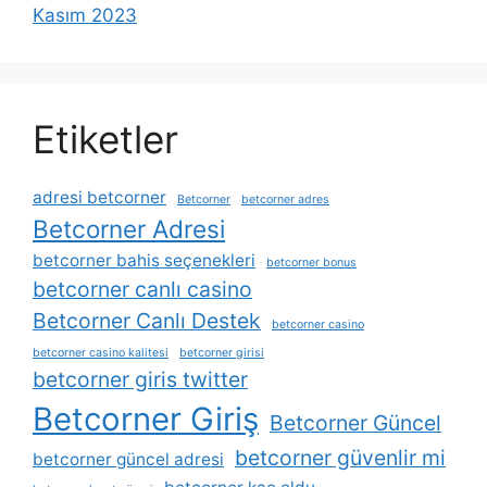
Kasım 2023
Etiketler
adresi betcorner
Betcorner
betcorner adres
Betcorner Adresi
betcorner bahis seçenekleri
betcorner bonus
betcorner canlı casino
Betcorner Canlı Destek
betcorner casino
betcorner casino kalitesi
betcorner girisi
betcorner giris twitter
Betcorner Giriş
Betcorner Güncel
betcorner güvenlir mi
betcorner güncel adresi