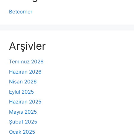
Betcorner
Arşivler
Temmuz 2026
Haziran 2026
Nisan 2026
Eylül 2025
Haziran 2025
Mayıs 2025
Şubat 2025
Ocak 2025