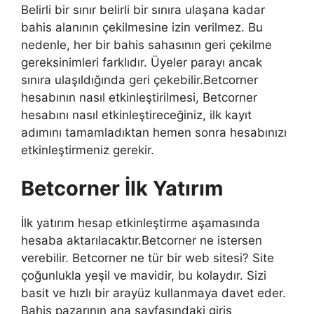
Belirli bir sınır belirli bir sınıra ulaşana kadar
bahis alanının çekilmesine izin verilmez. Bu
nedenle, her bir bahis sahasının geri çekilme
gereksinimleri farklıdır. Üyeler parayı ancak
sınıra ulaşıldığında geri çekebilir.Betcorner
hesabının nasıl etkinleştirilmesi, Betcorner
hesabını nasıl etkinleştireceğiniz, ilk kayıt
adımını tamamladıktan hemen sonra hesabınızı
etkinleştirmeniz gerekir.
Betcorner İlk Yatırım
İlk yatırım hesap etkinleştirme aşamasında
hesaba aktarılacaktır.Betcorner ne istersen
verebilir. Betcorner ne tür bir web sitesi? Site
çoğunlukla yeşil ve mavidir, bu kolaydır. Sizi
basit ve hızlı bir arayüz kullanmaya davet eder.
Bahis pazarının ana sayfasındaki giriş