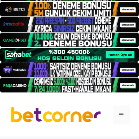
İçeriğe
atla
Menü