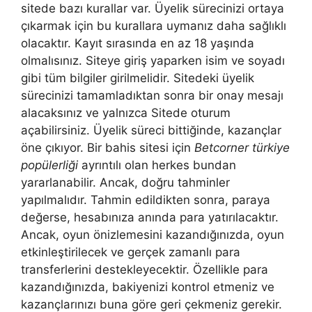
sitede bazı kurallar var. Üyelik sürecinizi ortaya
çıkarmak için bu kurallara uymanız daha sağlıklı
olacaktır. Kayıt sırasında en az 18 yaşında
olmalısınız. Siteye giriş yaparken isim ve soyadı
gibi tüm bilgiler girilmelidir. Sitedeki üyelik
sürecinizi tamamladıktan sonra bir onay mesajı
alacaksınız ve yalnızca Sitede oturum
açabilirsiniz. Üyelik süreci bittiğinde, kazançlar
öne çıkıyor. Bir bahis sitesi için
Betcorner türkiye
popülerliği
ayrıntılı olan herkes bundan
yararlanabilir. Ancak, doğru tahminler
yapılmalıdır. Tahmin edildikten sonra, paraya
değerse, hesabınıza anında para yatırılacaktır.
Ancak, oyun önizlemesini kazandığınızda, oyun
etkinleştirilecek ve gerçek zamanlı para
transferlerini destekleyecektir. Özellikle para
kazandığınızda, bakiyenizi kontrol etmeniz ve
kazançlarınızı buna göre geri çekmeniz gerekir.