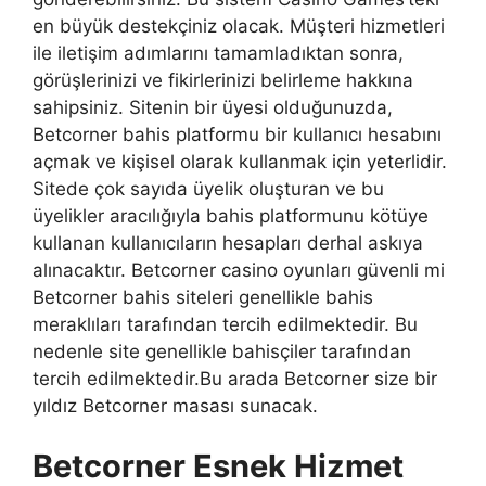
en büyük destekçiniz olacak. Müşteri hizmetleri
ile iletişim adımlarını tamamladıktan sonra,
görüşlerinizi ve fikirlerinizi belirleme hakkına
sahipsiniz. Sitenin bir üyesi olduğunuzda,
Betcorner bahis platformu bir kullanıcı hesabını
açmak ve kişisel olarak kullanmak için yeterlidir.
Sitede çok sayıda üyelik oluşturan ve bu
üyelikler aracılığıyla bahis platformunu kötüye
kullanan kullanıcıların hesapları derhal askıya
alınacaktır. Betcorner casino oyunları güvenli mi
Betcorner bahis siteleri genellikle bahis
meraklıları tarafından tercih edilmektedir. Bu
nedenle site genellikle bahisçiler tarafından
tercih edilmektedir.Bu arada Betcorner size bir
yıldız Betcorner masası sunacak.
Betcorner Esnek Hizmet