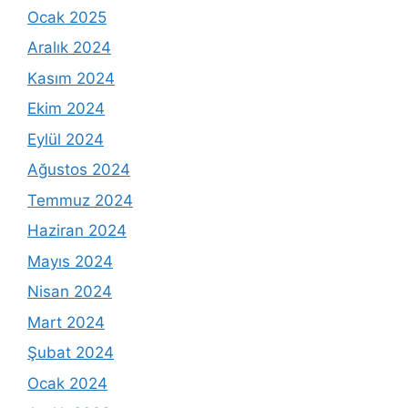
Ocak 2025
Aralık 2024
Kasım 2024
Ekim 2024
Eylül 2024
Ağustos 2024
Temmuz 2024
Haziran 2024
Mayıs 2024
Nisan 2024
Mart 2024
Şubat 2024
Ocak 2024