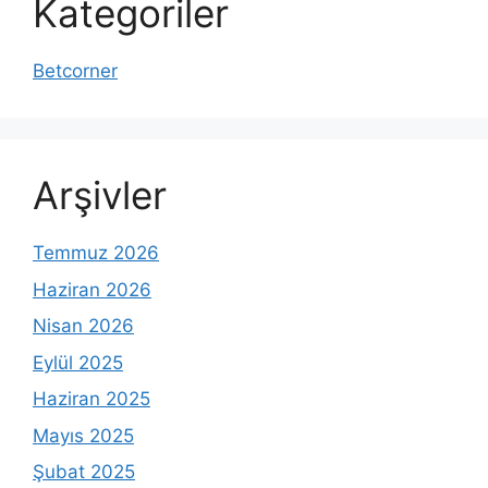
Kategoriler
Betcorner
Arşivler
Temmuz 2026
Haziran 2026
Nisan 2026
Eylül 2025
Haziran 2025
Mayıs 2025
Şubat 2025