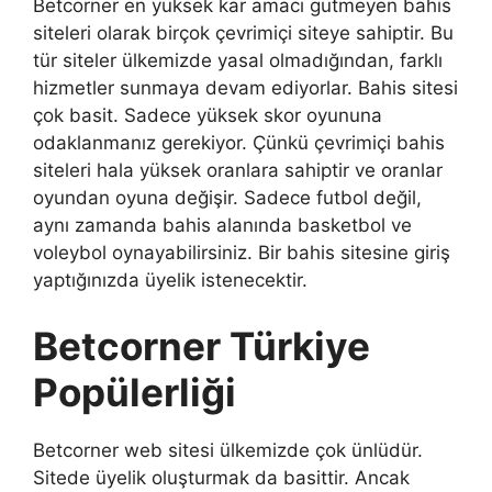
Betcorner en yüksek kar amacı gütmeyen bahis
siteleri olarak birçok çevrimiçi siteye sahiptir. Bu
tür siteler ülkemizde yasal olmadığından, farklı
hizmetler sunmaya devam ediyorlar. Bahis sitesi
çok basit. Sadece yüksek skor oyununa
odaklanmanız gerekiyor. Çünkü çevrimiçi bahis
siteleri hala yüksek oranlara sahiptir ve oranlar
oyundan oyuna değişir. Sadece futbol değil,
aynı zamanda bahis alanında basketbol ve
voleybol oynayabilirsiniz. Bir bahis sitesine giriş
yaptığınızda üyelik istenecektir.
Betcorner Türkiye
Popülerliği
Betcorner web sitesi ülkemizde çok ünlüdür.
Sitede üyelik oluşturmak da basittir. Ancak