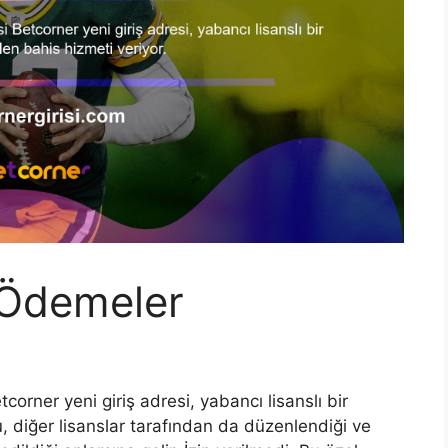
 Ödemeler
orner yeni giriş adresi, yabancı lisanslı bir
u, diğer lisanslar tarafından da düzenlendiği ve