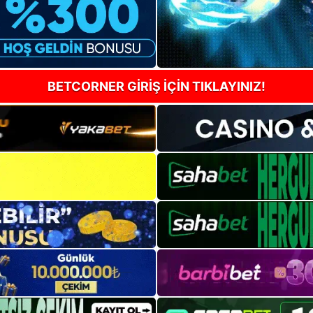
BETCORNER GİRİŞ İÇİN TIKLAYINIZ!