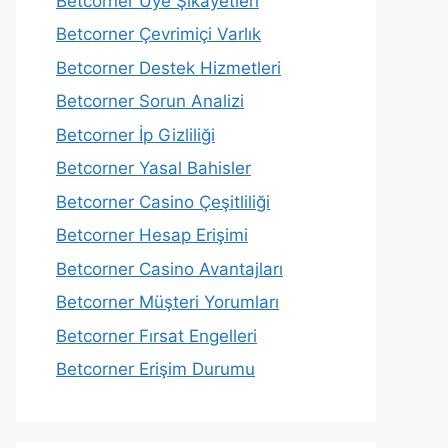
Betcorner Üye Şikayetleri
Betcorner Çevrimiçi Varlık
Betcorner Destek Hizmetleri
Betcorner Sorun Analizi
Betcorner İp Gizliliği
Betcorner Yasal Bahisler
Betcorner Casino Çeşitliliği
Betcorner Hesap Erişimi
Betcorner Casino Avantajları
Betcorner Müşteri Yorumları
Betcorner Fırsat Engelleri
Betcorner Erişim Durumu