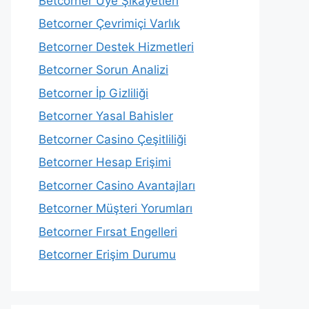
Betcorner Üye Şikayetleri
Betcorner Çevrimiçi Varlık
Betcorner Destek Hizmetleri
Betcorner Sorun Analizi
Betcorner İp Gizliliği
Betcorner Yasal Bahisler
Betcorner Casino Çeşitliliği
Betcorner Hesap Erişimi
Betcorner Casino Avantajları
Betcorner Müşteri Yorumları
Betcorner Fırsat Engelleri
Betcorner Erişim Durumu