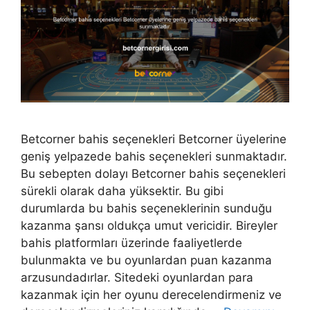
Betcorner bahis seçenekleri Betcorner üyelerine
geniş yelpazede bahis seçenekleri sunmaktadır.
Bu sebepten dolayı Betcorner bahis seçenekleri
sürekli olarak daha yüksektir. Bu gibi
durumlarda bu bahis seçeneklerinin sunduğu
kazanma şansı oldukça umut vericidir. Bireyler
bahis platformları üzerinde faaliyetlerde
bulunmakta ve bu oyunlardan puan kazanma
arzusundadırlar. Sitedeki oyunlardan para
kazanmak için her oyunu derecelendirmeniz ve