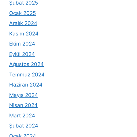
Şubat 2025
Ocak 2025
Aralık 2024
Kasım 2024
Ekim 2024
Eylül 2024
Ağustos 2024
Temmuz 2024
Haziran 2024
Mayıs 2024
Nisan 2024
Mart 2024
Şubat 2024
Ocak 2024