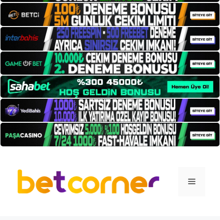
İçeriğe
atla
Menü