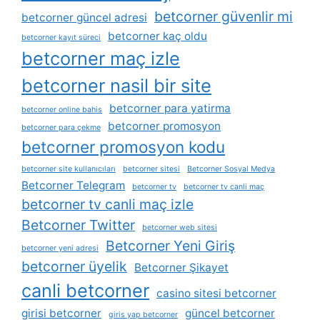
betcorner güvenlir mi
betcorner güncel adresi
betcorner kaç oldu
betcorner kayıt süreci
betcorner maç izle
betcorner nasil bir site
betcorner para yatirma
betcorner online bahis
betcorner promosyon
betcorner para çekme
betcorner promosyon kodu
betcorner site kullanıcıları
betcorner sitesi
Betcorner Sosyal Medya
Betcorner Telegram
betcorner tv
betcorner tv canli maç
betcorner tv canli maç izle
Betcorner Twitter
betcorner web sitesi
Betcorner Yeni Giriş
betcorner yeni adresi
betcorner üyelik
Betcorner Şikayet
canli betcorner
casino sitesi betcorner
girisi betcorner
güncel betcorner
giris yap betcorner