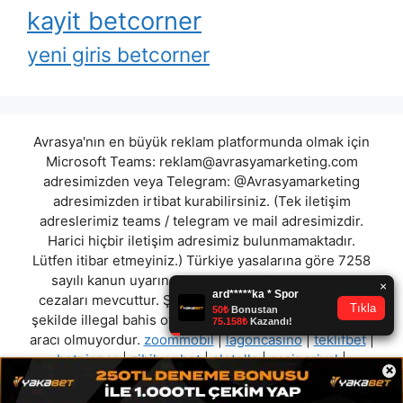
kayit betcorner
yeni giris betcorner
Avrasya'nın en büyük reklam platformunda olmak için
Microsoft Teams:
reklam@avrasyamarketing.com
adresimizden veya Telegram: @Avrasyamarketing
adresimizden irtibat kurabilirsiniz. (Tek iletişim
adreslerimiz teams / telegram ve mail adresimizdir.
Harici hiçbir iletişim adresimiz bulunmamaktadır.
Lütfen itibar etmeyiniz.) Türkiye yasalarına göre 7258
sayılı kanun uyarınca yasa dışı bahis oynamanın
cezaları mevcuttur. Şu an bulunduğunuz site hiç bir
şekilde illegal bahis oyunları oynatmıyor ve oynamaya
aracı olmuyordur.
zoommobil
|
lagoncasino
|
teklifbet
|
betpioner
|
zibilyonbet
|
slotella
|
casinoriyal
|
×
harikabet