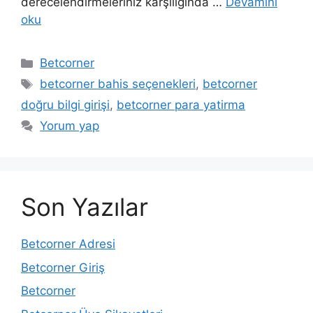
derecelendirmeleriniz karşılığında …
Devamını
oku
Kategoriler
Betcorner
Etiketler
betcorner bahis seçenekleri
,
betcorner
doğru bilgi girişi
,
betcorner para yatirma
Yorum yap
Son Yazılar
Betcorner Adresi
Betcorner Giriş
Betcorner