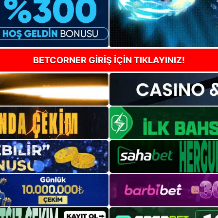
BETCORNER GİRİŞ İÇİN TIKLAYINIZ!