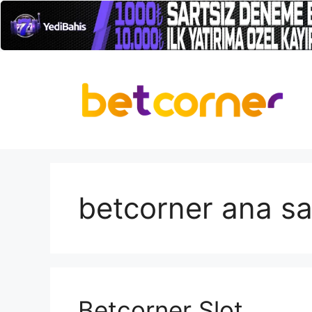
İçeriğe
atla
betcorner ana sa
Betcorner Slot