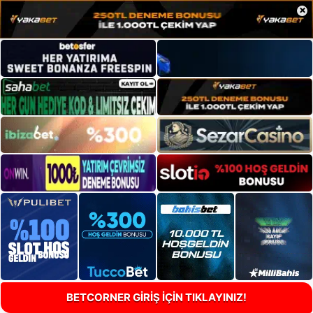
×
BETCORNER GİRİŞ İÇİN TIKLAYINIZ!