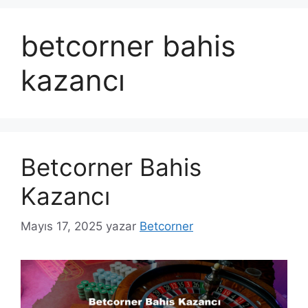
betcorner bahis
kazancı
Betcorner Bahis
Kazancı
Mayıs 17, 2025
yazar
Betcorner