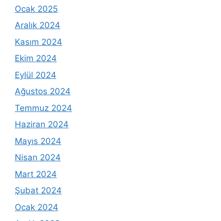
Ocak 2025
Aralık 2024
Kasım 2024
Ekim 2024
Eylül 2024
Ağustos 2024
Temmuz 2024
Haziran 2024
Mayıs 2024
Nisan 2024
Mart 2024
Şubat 2024
Ocak 2024