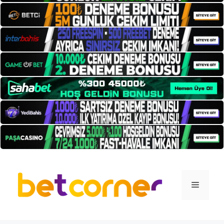
İçeriğe
atla
Menü