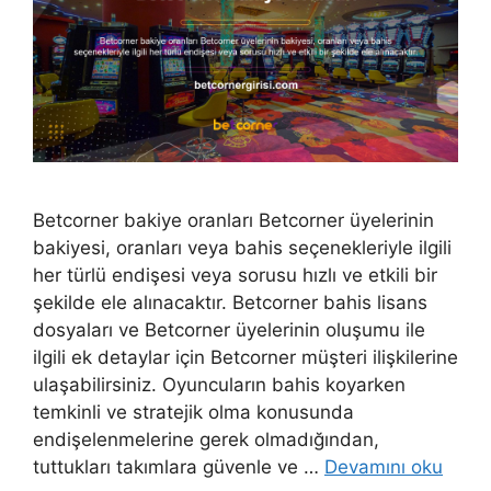
Betcorner bakiye oranları Betcorner üyelerinin
bakiyesi, oranları veya bahis seçenekleriyle ilgili
her türlü endişesi veya sorusu hızlı ve etkili bir
şekilde ele alınacaktır. Betcorner bahis lisans
dosyaları ve Betcorner üyelerinin oluşumu ile
ilgili ek detaylar için Betcorner müşteri ilişkilerine
ulaşabilirsiniz. Oyuncuların bahis koyarken
temkinli ve stratejik olma konusunda
endişelenmelerine gerek olmadığından,
tuttukları takımlara güvenle ve …
Devamını oku