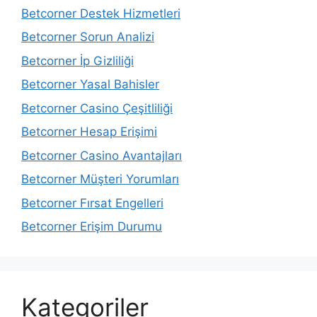
Betcorner Destek Hizmetleri
Betcorner Sorun Analizi
Betcorner İp Gizliliği
Betcorner Yasal Bahisler
Betcorner Casino Çeşitliliği
Betcorner Hesap Erişimi
Betcorner Casino Avantajları
Betcorner Müşteri Yorumları
Betcorner Fırsat Engelleri
Betcorner Erişim Durumu
Kategoriler