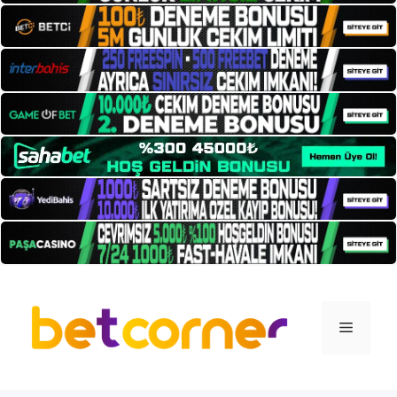
İçeriğe
atla
Menü