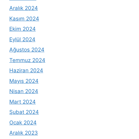
Aralık 2024
Kasım 2024
Ekim 2024
Eylül 2024
Ağustos 2024
Temmuz 2024
Haziran 2024
Mayıs 2024
Nisan 2024
Mart 2024
Şubat 2024
Ocak 2024
Aralık 2023