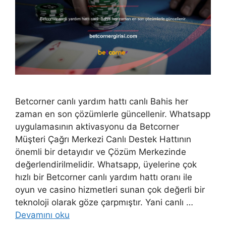
Betcorner canlı yardım hattı canlı Bahis her
zaman en son çözümlerle güncellenir. Whatsapp
uygulamasının aktivasyonu da Betcorner
Müşteri Çağrı Merkezi Canlı Destek Hattının
önemli bir detayıdır ve Çözüm Merkezinde
değerlendirilmelidir. Whatsapp, üyelerine çok
hızlı bir Betcorner canlı yardım hattı oranı ile
oyun ve casino hizmetleri sunan çok değerli bir
teknoloji olarak göze çarpmıştır. Yani canlı …
Devamını oku