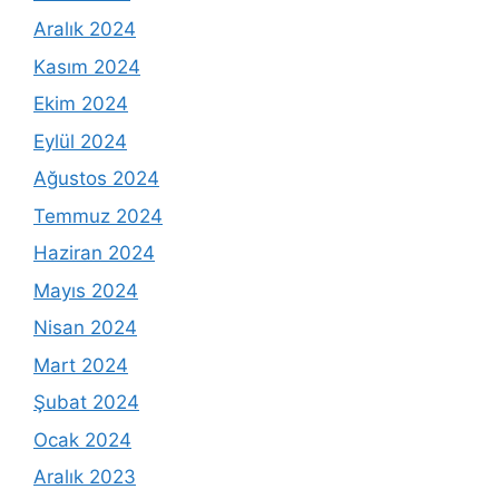
Aralık 2024
Kasım 2024
Ekim 2024
Eylül 2024
Ağustos 2024
Temmuz 2024
Haziran 2024
Mayıs 2024
Nisan 2024
Mart 2024
Şubat 2024
Ocak 2024
Aralık 2023