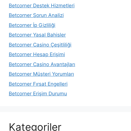
Betcorner Destek Hizmetleri
Betcorner Sorun Analizi
Betcorner İp Gizliliği
Betcorner Yasal Bahisler
Betcorner Casino Çeşitliliği
Betcorner Hesap Erişimi
Betcorner Casino Avantajları
Betcorner Müşteri Yorumları
Betcorner Fırsat Engelleri
Betcorner Erişim Durumu
Kategoriler