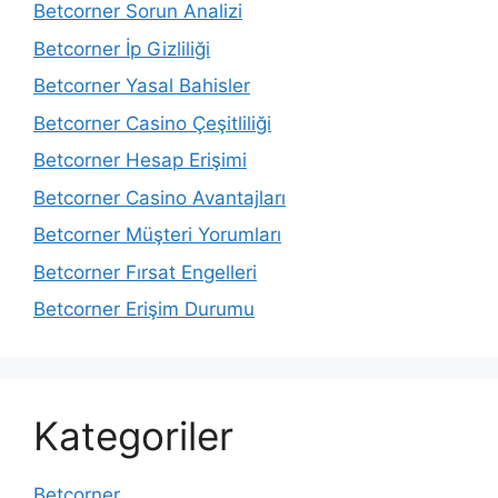
Betcorner Sorun Analizi
Betcorner İp Gizliliği
Betcorner Yasal Bahisler
Betcorner Casino Çeşitliliği
Betcorner Hesap Erişimi
Betcorner Casino Avantajları
Betcorner Müşteri Yorumları
Betcorner Fırsat Engelleri
Betcorner Erişim Durumu
Kategoriler
Betcorner