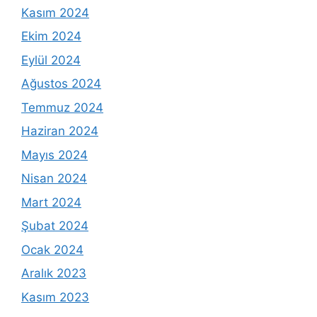
Kasım 2024
Ekim 2024
Eylül 2024
Ağustos 2024
Temmuz 2024
Haziran 2024
Mayıs 2024
Nisan 2024
Mart 2024
Şubat 2024
Ocak 2024
Aralık 2023
Kasım 2023