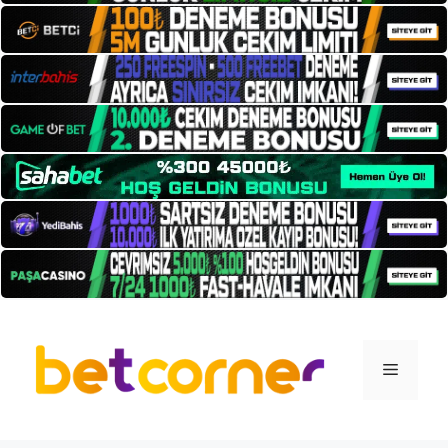
İçeriğe
atla
Menü