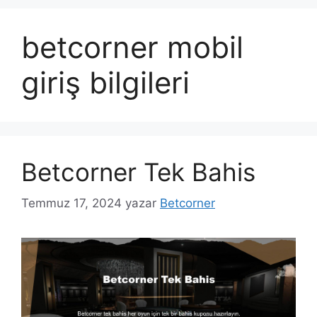
betcorner mobil
giriş bilgileri
Betcorner Tek Bahis
Temmuz 17, 2024
yazar
Betcorner