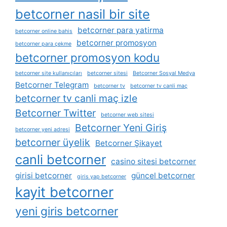
betcorner nasil bir site
betcorner para yatirma
betcorner online bahis
betcorner promosyon
betcorner para çekme
betcorner promosyon kodu
betcorner site kullanıcıları
betcorner sitesi
Betcorner Sosyal Medya
Betcorner Telegram
betcorner tv
betcorner tv canli maç
betcorner tv canli maç izle
Betcorner Twitter
betcorner web sitesi
Betcorner Yeni Giriş
betcorner yeni adresi
betcorner üyelik
Betcorner Şikayet
canli betcorner
casino sitesi betcorner
girisi betcorner
güncel betcorner
giris yap betcorner
kayit betcorner
yeni giris betcorner