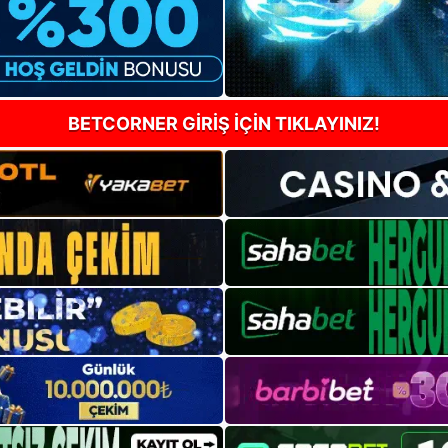
BETCORNER GİRİŞ İÇİN TIKLAYINIZ!