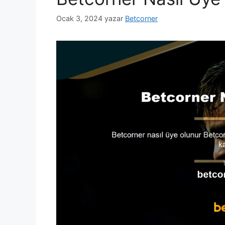
Ocak 3, 2024
yazar
Betcorner