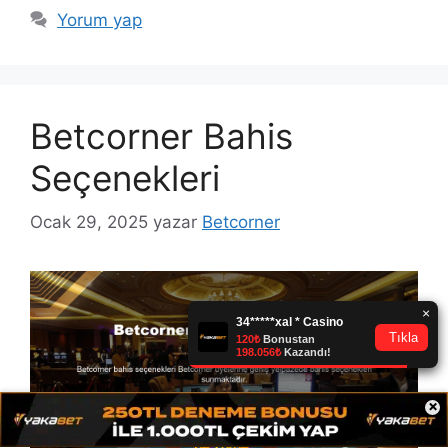
Yorum yap
Betcorner Bahis
Seçenekleri
Ocak 29, 2025
yazar
Betcorner
×