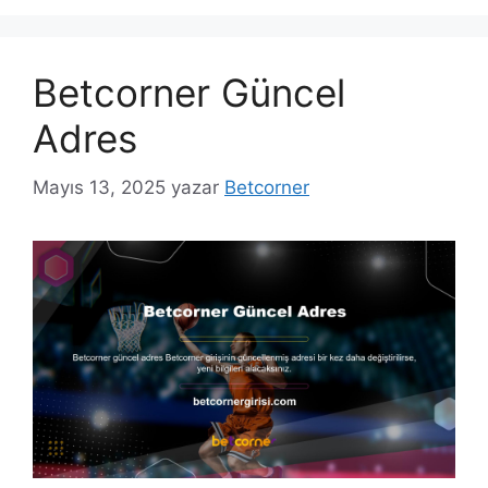
Betcorner Güncel
Adres
Mayıs 13, 2025
yazar
Betcorner