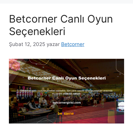
Betcorner Canlı Oyun
Seçenekleri
Şubat 12, 2025
yazar
Betcorner