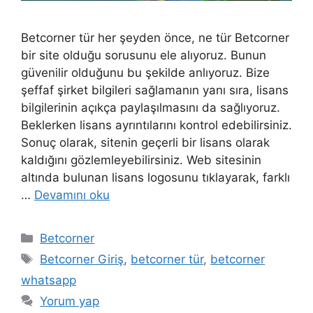
Betcorner tür her şeyden önce, ne tür Betcorner
bir site olduğu sorusunu ele alıyoruz. Bunun
güvenilir olduğunu bu şekilde anlıyoruz. Bize
şeffaf şirket bilgileri sağlamanın yanı sıra, lisans
bilgilerinin açıkça paylaşılmasını da sağlıyoruz.
Beklerken lisans ayrıntılarını kontrol edebilirsiniz.
Sonuç olarak, sitenin geçerli bir lisans olarak
kaldığını gözlemleyebilirsiniz. Web sitesinin
altında bulunan lisans logosunu tıklayarak, farklı
…
Devamını oku
Kategoriler
Betcorner
Etiketler
Betcorner Giriş
,
betcorner tür
,
betcorner
whatsapp
Yorum yap