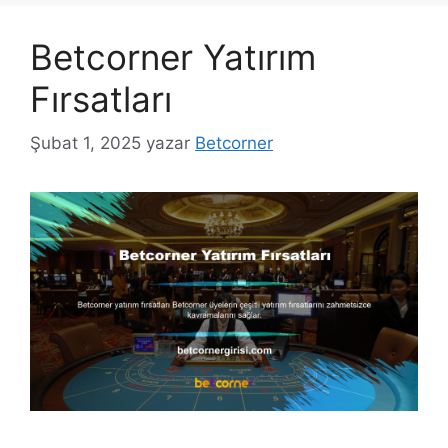
Betcorner Yatırım
Fırsatları
Şubat 1, 2025
yazar
Betcorner