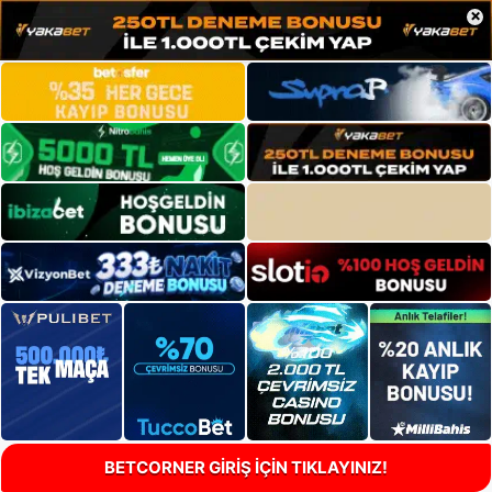
×
BETCORNER GİRİŞ İÇİN TIKLAYINIZ!