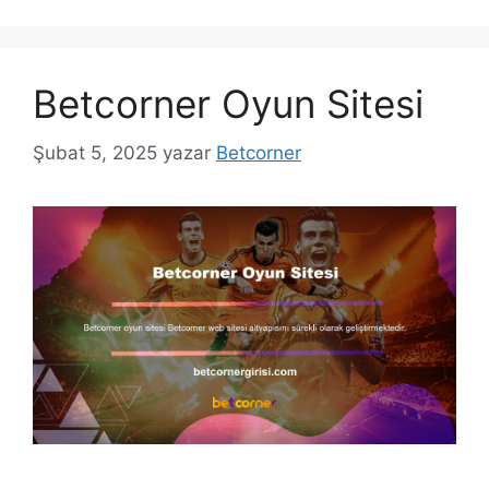
Betcorner Oyun Sitesi
Şubat 5, 2025
yazar
Betcorner