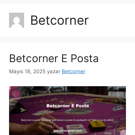
Betcorner
Betcorner E Posta
Mayıs 18, 2025
yazar
Betcorner