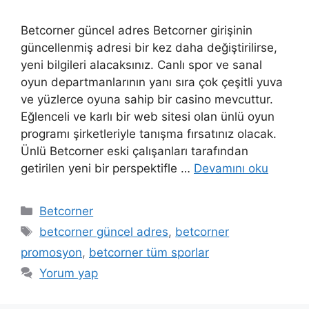
Betcorner güncel adres Betcorner girişinin
güncellenmiş adresi bir kez daha değiştirilirse,
yeni bilgileri alacaksınız. Canlı spor ve sanal
oyun departmanlarının yanı sıra çok çeşitli yuva
ve yüzlerce oyuna sahip bir casino mevcuttur.
Eğlenceli ve karlı bir web sitesi olan ünlü oyun
programı şirketleriyle tanışma fırsatınız olacak.
Ünlü Betcorner eski çalışanları tarafından
getirilen yeni bir perspektifle …
Devamını oku
Kategoriler
Betcorner
Etiketler
betcorner güncel adres
,
betcorner
promosyon
,
betcorner tüm sporlar
Yorum yap