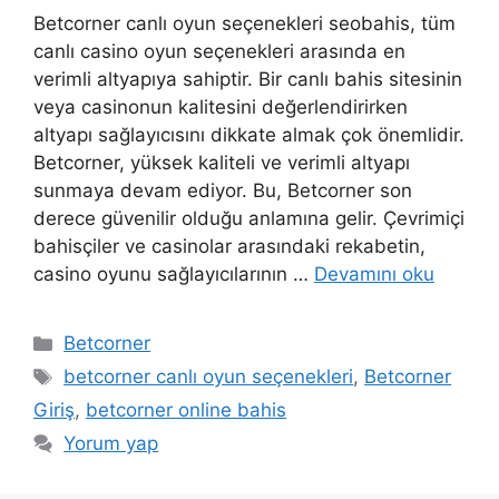
Betcorner canlı oyun seçenekleri seobahis, tüm
canlı casino oyun seçenekleri arasında en
verimli altyapıya sahiptir. Bir canlı bahis sitesinin
veya casinonun kalitesini değerlendirirken
altyapı sağlayıcısını dikkate almak çok önemlidir.
Betcorner, yüksek kaliteli ve verimli altyapı
sunmaya devam ediyor. Bu, Betcorner son
derece güvenilir olduğu anlamına gelir. Çevrimiçi
bahisçiler ve casinolar arasındaki rekabetin,
casino oyunu sağlayıcılarının …
Devamını oku
Kategoriler
Betcorner
Etiketler
betcorner canlı oyun seçenekleri
,
Betcorner
Giriş
,
betcorner online bahis
Yorum yap